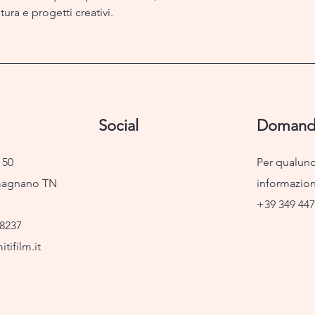
tura e progetti creativi.
Social
Domand
 50
Per qualun
magnano TN
informazio
+39 349 44
8237
tifilm.it