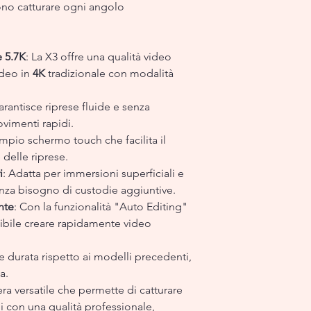
iono catturare ogni angolo
e 5.7K
: La X3 offre una qualità video
ideo in
4K
tradizionale con modalità
arantisce riprese fluide e senza
vimenti rapidi.
ampio schermo touch che facilita il
 delle riprese.
i
: Adatta per immersioni superficiali e
enza bisogno di custodie aggiuntive.
nte
: Con la funzionalità "Auto Editing"
ssibile creare rapidamente video
 durata rispetto ai modelli precedenti,
a.
a versatile che permette di catturare
i con una qualità professionale,