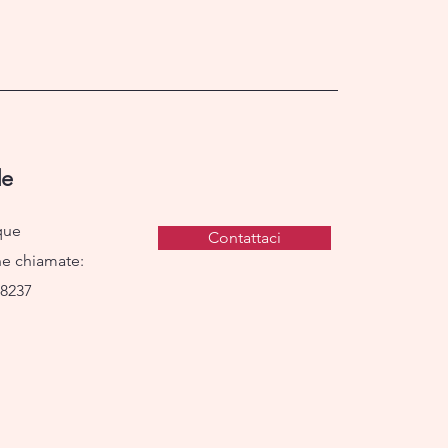
e
que
Contattaci
ne chiamate:
78237