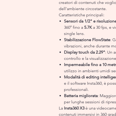
creatori di contenuti che vogl
dell'ambiente circostante.
Caratteristiche principali:
Sensori da 1/2" e risoluzion
360° fino a
5.7K
a 30 fps, e v
single lens.
Stabilizzazione FlowState
: G
vibrazioni, anche durante mo
Display touch da 2.29"
: Un 
controllo e la visualizzazione
Impermeabile fino a 10 metr
utilizzo in ambienti umidi s
Modalità di editing intellige
e il software Insta360, è po
professionali.
Batteria migliorata
: Maggiore
per lunghe sessioni di ripres
La
Insta360 X3
è una videocamer
contenuti immersivi in 360 grad