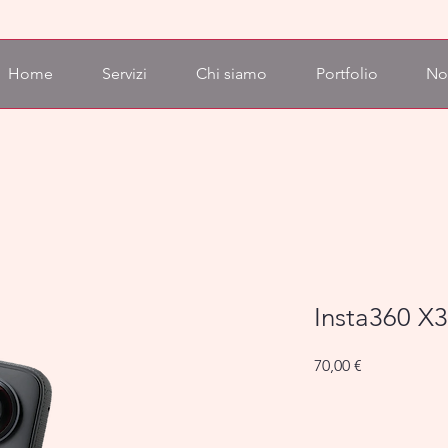
Home
Servizi
Chi siamo
Portfolio
No
Insta360 X3
Prezzo
70,00 €