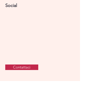
Social
Contattaci
Copyright © 2021. Tutti i diritti
riservati.
Privacy