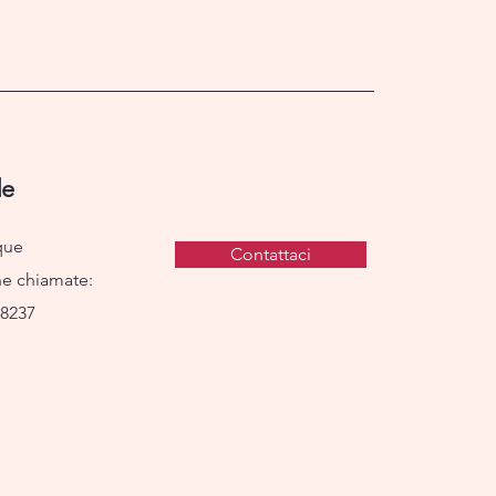
e
que
Contattaci
ne chiamate:
78237