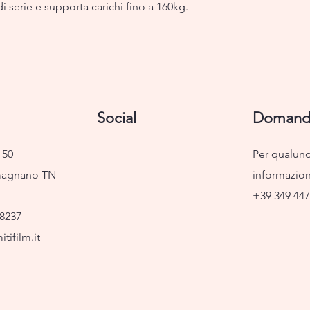
 serie e supporta carichi fino a 160kg.
Social
Domand
 50
Per qualun
magnano TN
informazio
+39 349 44
8237
tifilm.it