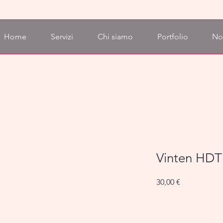
Home
Servizi
Chi siamo
Portfolio
No
Vinten HDT
Prezzo
30,00 €